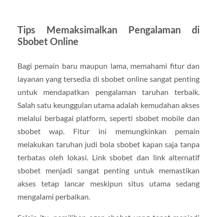
Tips Memaksimalkan Pengalaman di
Sbobet Online
Bagi pemain baru maupun lama, memahami fitur dan
layanan yang tersedia di sbobet online sangat penting
untuk mendapatkan pengalaman taruhan terbaik.
Salah satu keunggulan utama adalah kemudahan akses
melalui berbagai platform, seperti sbobet mobile dan
sbobet wap. Fitur ini memungkinkan pemain
melakukan taruhan judi bola sbobet kapan saja tanpa
terbatas oleh lokasi. Link sbobet dan link alternatif
sbobet menjadi sangat penting untuk memastikan
akses tetap lancar meskipun situs utama sedang
mengalami perbaikan.