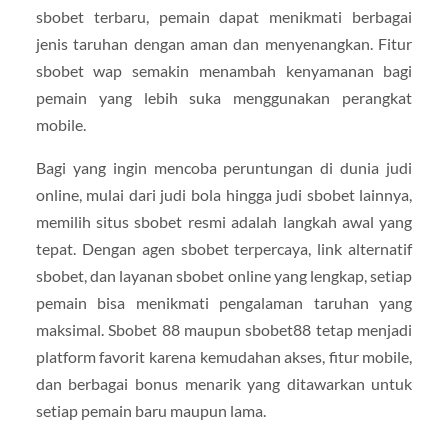
sbobet terbaru, pemain dapat menikmati berbagai
jenis taruhan dengan aman dan menyenangkan. Fitur
sbobet wap semakin menambah kenyamanan bagi
pemain yang lebih suka menggunakan perangkat
mobile.
Bagi yang ingin mencoba peruntungan di dunia judi
online, mulai dari judi bola hingga judi sbobet lainnya,
memilih situs sbobet resmi adalah langkah awal yang
tepat. Dengan agen sbobet terpercaya, link alternatif
sbobet, dan layanan sbobet online yang lengkap, setiap
pemain bisa menikmati pengalaman taruhan yang
maksimal. Sbobet 88 maupun sbobet88 tetap menjadi
platform favorit karena kemudahan akses, fitur mobile,
dan berbagai bonus menarik yang ditawarkan untuk
setiap pemain baru maupun lama.