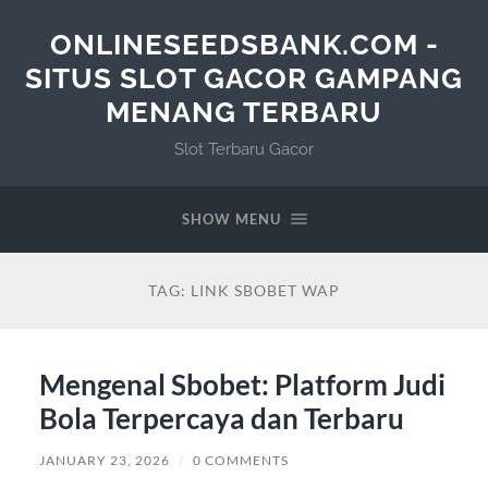
ONLINESEEDSBANK.COM -
SITUS SLOT GACOR GAMPANG
MENANG TERBARU
Slot Terbaru Gacor
SHOW MENU
TAG:
LINK SBOBET WAP
Mengenal Sbobet: Platform Judi
Bola Terpercaya dan Terbaru
JANUARY 23, 2026
/
0 COMMENTS