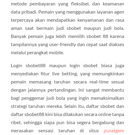
metode pembayaran yang fleksibel, dan keamanan
data pribadi. Pemain yang menggunakan layanan agen
terpercaya akan mendapatkan kenyamanan dan rasa
aman saat bermain judi sbobet maupun judi bola.
Banyak pemain juga lebih memilih sbobet 88 karena
tampilannya yang user-friendly dan cepat saat diakses
melalui perangkat mobile.
Login sbobet88 maupun login sbobet biasa juga
menyediakan fitur live betting, yang memungkinkan
pemain memasang taruhan secara real-time sesuai
dengan jalannya pertandingan. Ini sangat membantu
bagi penggemar judi bola yang ingin memaksimalkan
strategi taruhan mereka. Selain itu, daftar sbobet dan
daftar sbobet88 kini bisa dilakukan secara online tanpa
ribet, sehingga siapa pun bisa segera bergabung dan
merasakan sensasi taruhan di situs
pusatgem