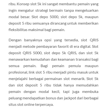
ribu. Konsep slot 5k ini sangat membantu pemain yang
ingin mengatur strategi bermain tanpa mengeluarkan
modal besar. Slot depo 5000, slot depo 5k, maupun
deposit 5 ribu semuanya dirancang untuk memberikan
fleksibilitas maksimal bagi pemain.
Dengan banyaknya opsi yang tersedia, slot QRIS
menjadi metode pembayaran favorit di era digital. Slot
deposit QRIS 5000, slot depo 5k QRIS, dan slot 5k
menawarkan kemudahan dan keamanan transaksi bagi
semua pemain. Bagi pemain pemula maupun
profesional, link slot 5 ribu menjadi pintu masuk untuk
menjelajahi berbagai permainan slot menarik. Slot 5k
dan slot deposit 5 ribu tidak hanya memudahkan
pemain dengan modal kecil, tapi juga membuka
peluang mendapatkan bonus dan jackpot dari berbagai
situs slot online terpercaya.