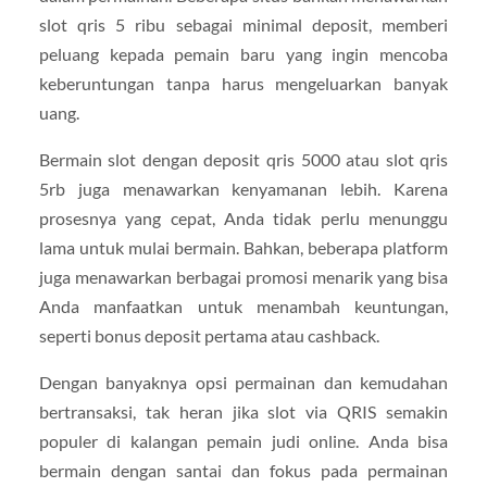
slot qris 5 ribu sebagai minimal deposit, memberi
peluang kepada pemain baru yang ingin mencoba
keberuntungan tanpa harus mengeluarkan banyak
uang.
Bermain slot dengan deposit qris 5000 atau slot qris
5rb juga menawarkan kenyamanan lebih. Karena
prosesnya yang cepat, Anda tidak perlu menunggu
lama untuk mulai bermain. Bahkan, beberapa platform
juga menawarkan berbagai promosi menarik yang bisa
Anda manfaatkan untuk menambah keuntungan,
seperti bonus deposit pertama atau cashback.
Dengan banyaknya opsi permainan dan kemudahan
bertransaksi, tak heran jika slot via QRIS semakin
populer di kalangan pemain judi online. Anda bisa
bermain dengan santai dan fokus pada permainan