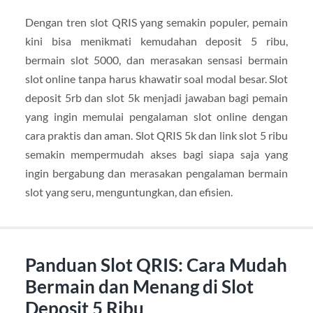
Dengan tren slot QRIS yang semakin populer, pemain
kini bisa menikmati kemudahan deposit 5 ribu,
bermain slot 5000, dan merasakan sensasi bermain
slot online tanpa harus khawatir soal modal besar. Slot
deposit 5rb dan slot 5k menjadi jawaban bagi pemain
yang ingin memulai pengalaman slot online dengan
cara praktis dan aman. Slot QRIS 5k dan link slot 5 ribu
semakin mempermudah akses bagi siapa saja yang
ingin bergabung dan merasakan pengalaman bermain
slot yang seru, menguntungkan, dan efisien.
Panduan Slot QRIS: Cara Mudah
Bermain dan Menang di Slot
Deposit 5 Ribu