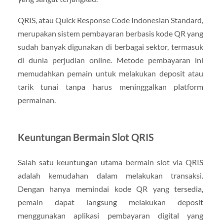
QRIS, atau Quick Response Code Indonesian Standard,
merupakan sistem pembayaran berbasis kode QR yang
sudah banyak digunakan di berbagai sektor, termasuk
di dunia perjudian online. Metode pembayaran ini
memudahkan pemain untuk melakukan deposit atau
tarik tunai tanpa harus meninggalkan platform
permainan.
Keuntungan Bermain Slot QRIS
Salah satu keuntungan utama bermain slot via QRIS
adalah kemudahan dalam melakukan transaksi.
Dengan hanya memindai kode QR yang tersedia,
pemain dapat langsung melakukan deposit
menggunakan aplikasi pembayaran digital yang