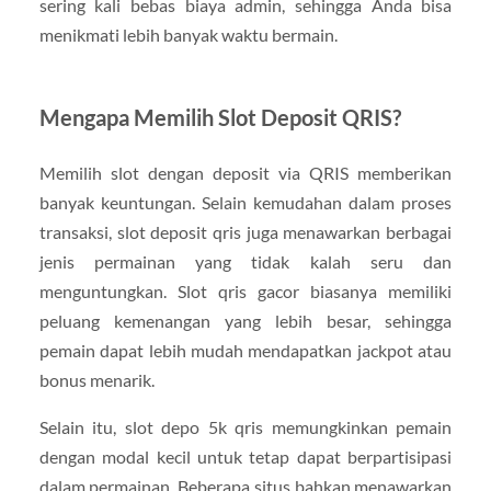
sering kali bebas biaya admin, sehingga Anda bisa
menikmati lebih banyak waktu bermain.
Mengapa Memilih Slot Deposit QRIS?
Memilih slot dengan deposit via QRIS memberikan
banyak keuntungan. Selain kemudahan dalam proses
transaksi, slot deposit qris juga menawarkan berbagai
jenis permainan yang tidak kalah seru dan
menguntungkan. Slot qris gacor biasanya memiliki
peluang kemenangan yang lebih besar, sehingga
pemain dapat lebih mudah mendapatkan jackpot atau
bonus menarik.
Selain itu, slot depo 5k qris memungkinkan pemain
dengan modal kecil untuk tetap dapat berpartisipasi
dalam permainan. Beberapa situs bahkan menawarkan