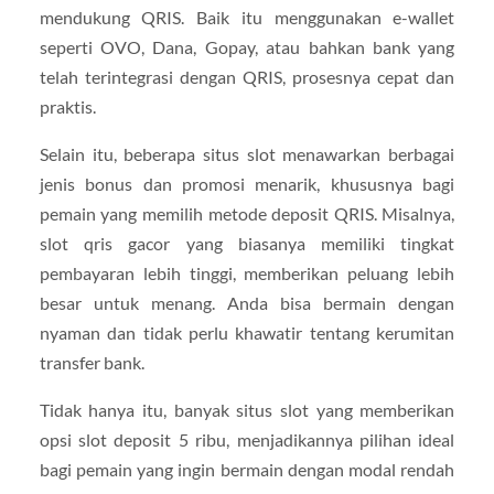
mendukung QRIS. Baik itu menggunakan e-wallet
seperti OVO, Dana, Gopay, atau bahkan bank yang
telah terintegrasi dengan QRIS, prosesnya cepat dan
praktis.
Selain itu, beberapa situs slot menawarkan berbagai
jenis bonus dan promosi menarik, khususnya bagi
pemain yang memilih metode deposit QRIS. Misalnya,
slot qris gacor yang biasanya memiliki tingkat
pembayaran lebih tinggi, memberikan peluang lebih
besar untuk menang. Anda bisa bermain dengan
nyaman dan tidak perlu khawatir tentang kerumitan
transfer bank.
Tidak hanya itu, banyak situs slot yang memberikan
opsi slot deposit 5 ribu, menjadikannya pilihan ideal
bagi pemain yang ingin bermain dengan modal rendah