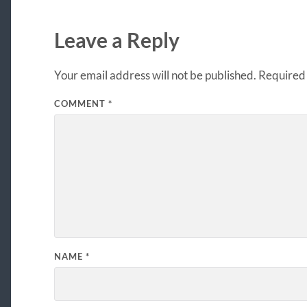
Leave a Reply
Your email address will not be published.
Required 
COMMENT
*
NAME
*