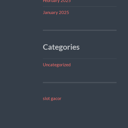
February 2025
January 2025
Categories
Uncategorized
slot gacor