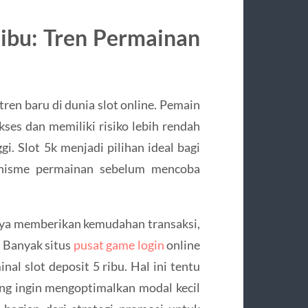
Ribu: Tren Permainan
tren baru di dunia slot online. Pemain
kses dan memiliki risiko lebih rendah
i. Slot 5k menjadi pilihan ideal bagi
nisme permainan sebelum mencoba
anya memberikan kemudahan transaksi,
 Banyak situs
pusat game login
online
l slot deposit 5 ribu. Hal ini tentu
g ingin mengoptimalkan modal kecil