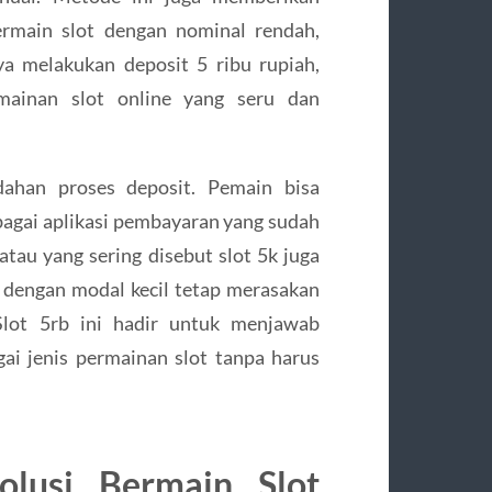
bermain slot dengan nominal rendah,
a melakukan deposit 5 ribu rupiah,
mainan slot online yang seru dan
ahan proses deposit. Pemain bisa
bagai aplikasi pembayaran yang sudah
atau yang sering disebut slot 5k juga
dengan modal kecil tetap merasakan
Slot 5rb ini hadir untuk menjawab
i jenis permainan slot tanpa harus
olusi Bermain Slot