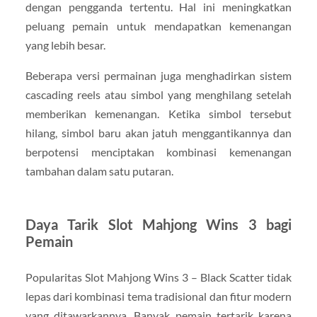
dengan pengganda tertentu. Hal ini meningkatkan
peluang pemain untuk mendapatkan kemenangan
yang lebih besar.
Beberapa versi permainan juga menghadirkan sistem
cascading reels atau simbol yang menghilang setelah
memberikan kemenangan. Ketika simbol tersebut
hilang, simbol baru akan jatuh menggantikannya dan
berpotensi menciptakan kombinasi kemenangan
tambahan dalam satu putaran.
Daya Tarik Slot Mahjong Wins 3 bagi
Pemain
Popularitas Slot Mahjong Wins 3 – Black Scatter tidak
lepas dari kombinasi tema tradisional dan fitur modern
yang ditawarkannya. Banyak pemain tertarik karena