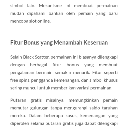
simbol lain. Mekanisme ini membuat permainan
mudah dipahami bahkan oleh pemain yang baru
mencoba slot online.
Fitur Bonus yang Menambah Keseruan
Selain Black Scatter, permainan ini biasanya dilengkapi
dengan berbagai fitur bonus yang membuat
pengalaman bermain semakin menarik. Fitur seperti
free spins, pengganda kemenangan, dan simbol khusus
sering muncul untuk memberikan variasi permainan.
Putaran gratis misalnya, memungkinkan pemain
memutar gulungan tanpa mengurangi saldo taruhan
mereka. Dalam beberapa kasus, kemenangan yang
diperoleh selama putaran gratis juga dapat dilengkapi