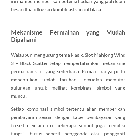
ini mampu memberikan potensi hadiah yang jauh lebih
besar dibandingkan kombinasi simbol biasa.
Mekanisme Permainan yang Mudah
Dipahami
Walaupun mengusung tema klasik, Slot Mahjong Wins
3 – Black Scatter tetap mempertahankan mekanisme
permainan slot yang sederhana. Pemain hanya perlu
menentukan jumlah taruhan, kemudian memutar
gulungan untuk melihat kombinasi simbol yang
muncul.
Setiap kombinasi simbol tertentu akan memberikan
pembayaran sesuai dengan tabel pembayaran yang
tersedia. Selain itu, beberapa simbol juga memiliki
fungsi khusus seperti pengganda atau pengganti