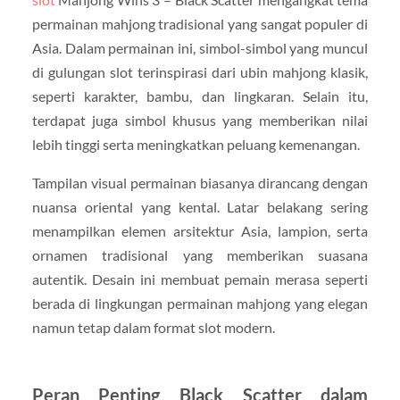
permainan mahjong tradisional yang sangat populer di
Asia. Dalam permainan ini, simbol-simbol yang muncul
di gulungan slot terinspirasi dari ubin mahjong klasik,
seperti karakter, bambu, dan lingkaran. Selain itu,
terdapat juga simbol khusus yang memberikan nilai
lebih tinggi serta meningkatkan peluang kemenangan.
Tampilan visual permainan biasanya dirancang dengan
nuansa oriental yang kental. Latar belakang sering
menampilkan elemen arsitektur Asia, lampion, serta
ornamen tradisional yang memberikan suasana
autentik. Desain ini membuat pemain merasa seperti
berada di lingkungan permainan mahjong yang elegan
namun tetap dalam format slot modern.
Peran Penting Black Scatter dalam