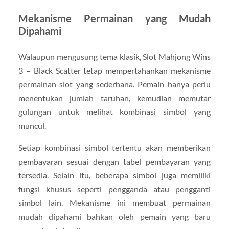
Mekanisme Permainan yang Mudah
Dipahami
Walaupun mengusung tema klasik, Slot Mahjong Wins
3 – Black Scatter tetap mempertahankan mekanisme
permainan slot yang sederhana. Pemain hanya perlu
menentukan jumlah taruhan, kemudian memutar
gulungan untuk melihat kombinasi simbol yang
muncul.
Setiap kombinasi simbol tertentu akan memberikan
pembayaran sesuai dengan tabel pembayaran yang
tersedia. Selain itu, beberapa simbol juga memiliki
fungsi khusus seperti pengganda atau pengganti
simbol lain. Mekanisme ini membuat permainan
mudah dipahami bahkan oleh pemain yang baru