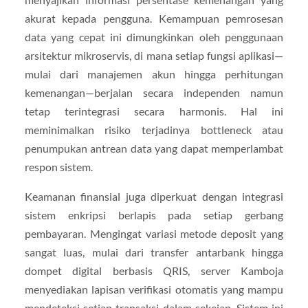
akurat kepada pengguna. Kemampuan pemrosesan
data yang cepat ini dimungkinkan oleh penggunaan
arsitektur mikroservis, di mana setiap fungsi aplikasi—
mulai dari manajemen akun hingga perhitungan
kemenangan—berjalan secara independen namun
tetap terintegrasi secara harmonis. Hal ini
meminimalkan risiko terjadinya bottleneck atau
penumpukan antrean data yang dapat memperlambat
respon sistem.
Keamanan finansial juga diperkuat dengan integrasi
sistem enkripsi berlapis pada setiap gerbang
pembayaran. Mengingat variasi metode deposit yang
sangat luas, mulai dari transfer antarbank hingga
dompet digital berbasis QRIS, server Kamboja
menyediakan lapisan verifikasi otomatis yang mampu
mendeteksi setiap transaksi dalam sekejap. Sistem ini