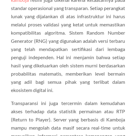
standar operasional yang transparan. Setiap perangkat
lunak yang dijalankan di atas infrastruktur ini harus
melalui proses validasi yang ketat untuk memastikan
kompatibilitas algoritma. Sistem Random Number
Generator (RNG) yang digunakan adalah versi terbaru
yang telah mendapatkan sertifikasi dari lembaga
penguji independen. Hal ini menjamin bahwa setiap
hasil yang dikeluarkan oleh sistem murni berdasarkan
probabilitas matematis, memberikan level bermain
yang adil bagi semua pihak yang terlibat dalam
ekosistem digital ini.
Transparansi ini juga tercermin dalam kemudahan
akses terhadap data statistik permainan atau RTP
(Return to Player). Server yang berbasis di Kamboja
mampu mengolah data masif secara real-time untuk
menyajikan informasi persentase kemenangan yang