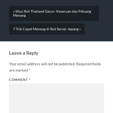
« Situs Slot Thailand Gacor: Keseruan dan Peluang
Menang
7 Trik Cepat Menang di Slot Server Jepang »
Leave a Reply
Your email address will not be published.
Required fields
are marked
*
COMMENT
*