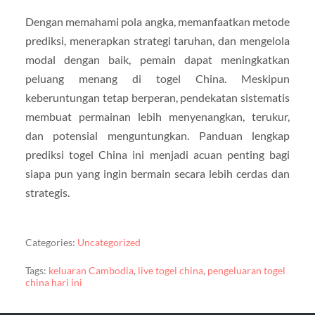
Dengan memahami pola angka, memanfaatkan metode
prediksi, menerapkan strategi taruhan, dan mengelola
modal dengan baik, pemain dapat meningkatkan
peluang menang di togel China. Meskipun
keberuntungan tetap berperan, pendekatan sistematis
membuat permainan lebih menyenangkan, terukur,
dan potensial menguntungkan. Panduan lengkap
prediksi togel China ini menjadi acuan penting bagi
siapa pun yang ingin bermain secara lebih cerdas dan
strategis.
Categories:
Uncategorized
Tags:
keluaran Cambodia
,
live togel china
,
pengeluaran togel
china hari ini