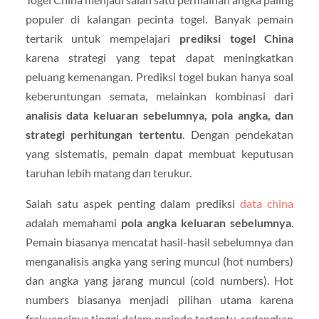
populer di kalangan pecinta togel. Banyak pemain
tertarik untuk mempelajari
prediksi togel China
karena strategi yang tepat dapat meningkatkan
peluang kemenangan. Prediksi togel bukan hanya soal
keberuntungan semata, melainkan kombinasi dari
analisis data keluaran sebelumnya, pola angka, dan
strategi perhitungan tertentu
. Dengan pendekatan
yang sistematis, pemain dapat membuat keputusan
taruhan lebih matang dan terukur.
Salah satu aspek penting dalam prediksi
data china
adalah memahami
pola angka keluaran sebelumnya
.
Pemain biasanya mencatat hasil-hasil sebelumnya dan
menganalisis angka yang sering muncul (hot numbers)
dan angka yang jarang muncul (cold numbers). Hot
numbers biasanya menjadi pilihan utama karena
frekuensinya tinggi dalam periode tertentu, sedangkan