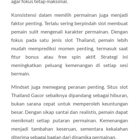
agar fokus tetap maksimal.
Konsistensi dalam memilih permainan juga menjadi
faktor penting. Terlalu sering berpindah slot membuat
pemain sulit mengenali karakter permainan. Dengan
fokus pada satu jenis slot Thailand, pemain lebih
mudah memprediksi momen penting, termasuk saat
fitur bonus atau free spin aktif. Strategi ini
meningkatkan peluang kemenangan di setiap sesi
bermain.
Mindset juga memegang peranan penting. Situs slot
Thailand Gacor sebaiknya dipandang sebagai hiburan,
bukan sarana cepat untuk memperoleh keuntungan
besar. Dengan sikap santai dan realistis, pemain dapat
menikmati setiap putaran permainan. Kemenangan
menjadi tambahan keseruan, sementara kekalahan
diterima sebagai bagian dari dinamika permainan.