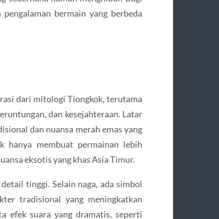
n pengalaman bermain yang berbeda
asi dari mitologi Tiongkok, terutama
runtungan, dan kesejahteraan. Latar
disional dan nuansa merah emas yang
dak hanya membuat permainan lebih
nuansa eksotis yang khas Asia Timur.
etail tinggi. Selain naga, ada simbol
kter tradisional yang meningkatkan
a efek suara yang dramatis, seperti