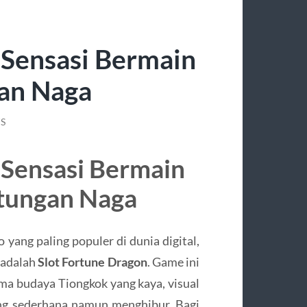
 Sensasi Bermain
an Naga
S
 Sensasi Bermain
tungan Naga
yang paling populer di dunia digital,
 adalah
Slot Fortune Dragon
. Game ini
ma budaya Tiongkok yang kaya, visual
g sederhana namun menghibur. Bagi