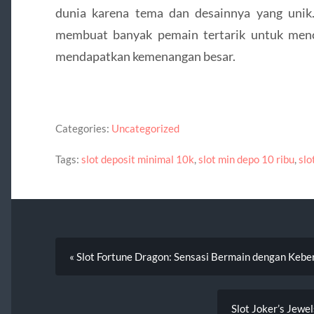
dunia karena tema dan desainnya yang unik.
membuat banyak pemain tertarik untuk men
mendapatkan kemenangan besar.
Categories:
Uncategorized
Tags:
slot deposit minimal 10k
,
slot min depo 10 ribu
,
slo
« Slot Fortune Dragon: Sensasi Bermain dengan Keb
Slot Joker’s Jewe