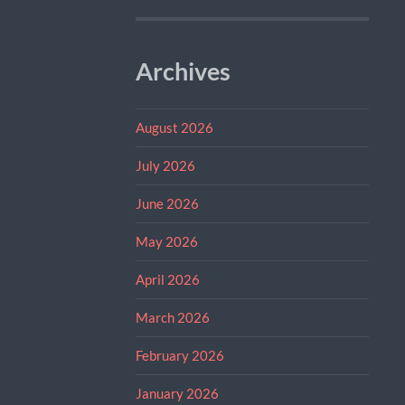
Archives
August 2026
July 2026
June 2026
May 2026
April 2026
March 2026
February 2026
January 2026