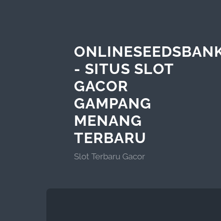
ONLINESEEDSBAN
- SITUS SLOT
GACOR
GAMPANG
MENANG
TERBARU
Slot Terbaru Gacor