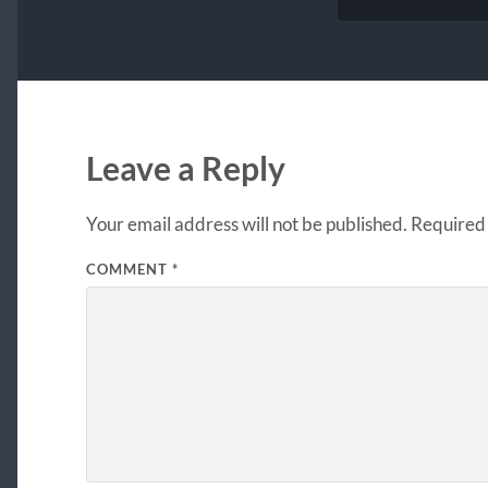
Leave a Reply
Your email address will not be published.
Required 
COMMENT
*