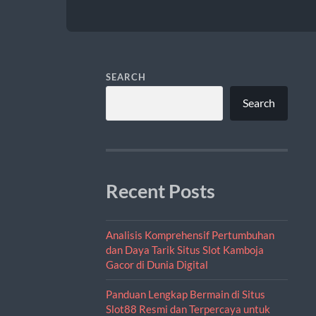
SEARCH
Search
Recent Posts
Analisis Komprehensif Pertumbuhan
dan Daya Tarik Situs Slot Kamboja
Gacor di Dunia Digital
Panduan Lengkap Bermain di Situs
Slot88 Resmi dan Terpercaya untuk