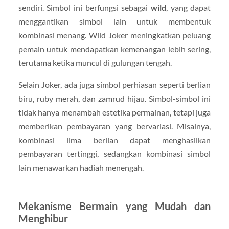
sendiri. Simbol ini berfungsi sebagai
wild
, yang dapat
menggantikan simbol lain untuk membentuk
kombinasi menang. Wild Joker meningkatkan peluang
pemain untuk mendapatkan kemenangan lebih sering,
terutama ketika muncul di gulungan tengah.
Selain Joker, ada juga simbol perhiasan seperti berlian
biru, ruby merah, dan zamrud hijau. Simbol-simbol ini
tidak hanya menambah estetika permainan, tetapi juga
memberikan pembayaran yang bervariasi. Misalnya,
kombinasi lima berlian dapat menghasilkan
pembayaran tertinggi, sedangkan kombinasi simbol
lain menawarkan hadiah menengah.
Mekanisme Bermain yang Mudah dan
Menghibur