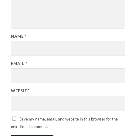
NAME
*
EMAIL
*
WEBSITE
Save my name, email, and website in this browser for the
next time I comment.