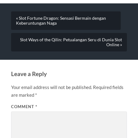
« Slot Fortune Dragon: Sensasi Bermain dengan
Keberuntungan Naga
Slot Ways of the Qilin: Petualangan Seru di Dunia Slot
Online »
Leave a Reply
Your email address will not be published.
Required fields
are marked
*
COMMENT
*