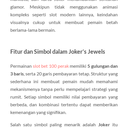
glamor. Meskipun tidak menggunakan animasi
kompleks seperti slot modern lainnya, keindahan
visualnya cukup untuk membuat pemain betah
berlama-lama bermain.
Fitur dan Simbol dalam Joker’s Jewels
Permainan
slot bet 100 perak
memiliki
5 gulungan dan
3 baris
, serta 20 garis pembayaran tetap. Struktur yang
sederhana ini membuat pemain mudah memahami
mekanismenya tanpa perlu mempelajari strategi yang
rumit. Setiap simbol memiliki nilai pembayaran yang
berbeda, dan kombinasi tertentu dapat memberikan
kemenangan yang signifikan.
Salah satu simbol paling menarik adalah
Joker
itu