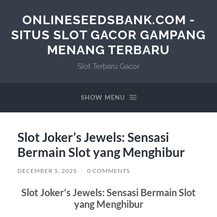
ONLINESEEDSBANK.COM -
SITUS SLOT GACOR GAMPANG
MENANG TERBARU
Slot Terbaru Gacor
SHOW MENU
Slot Joker’s Jewels: Sensasi
Bermain Slot yang Menghibur
DECEMBER 5, 2025
/
0 COMMENTS
Slot Joker’s Jewels: Sensasi Bermain Slot
yang Menghibur