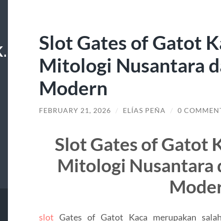
Slot Gates of Gatot 
K.COM
Mitologi Nusantara d
Modern
FEBRUARY 21, 2026
/
ELÍAS PEÑA
/
0 COMMEN
Slot Gates of Gatot
Mitologi Nusantara 
Mode
slot
Gates of Gatot Kaca merupakan salah 