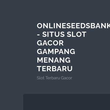
ONLINESEEDSBAN
- SITUS SLOT
GACOR
GAMPANG
MENANG
TERBARU
Slot Terbaru Gacor