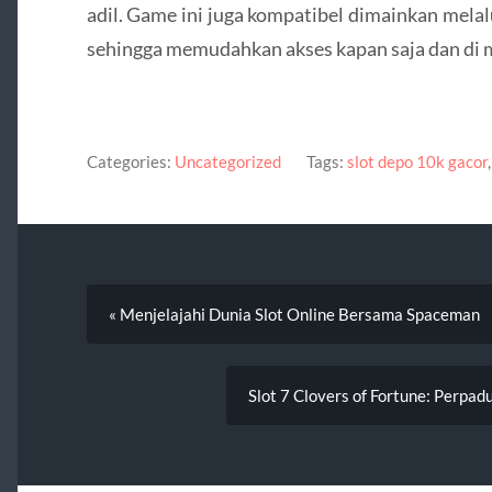
adil. Game ini juga kompatibel dimainkan mela
sehingga memudahkan akses kapan saja dan di m
Categories:
Uncategorized
Tags:
slot depo 10k gacor
« Menjelajahi Dunia Slot Online Bersama Spaceman
Slot 7 Clovers of Fortune: Perp